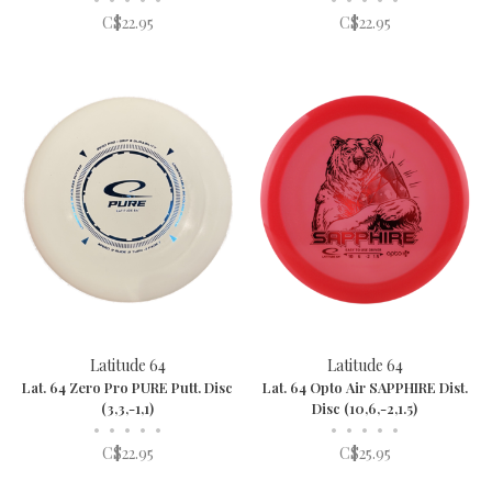
C$22.95
C$22.95
Latitude 64
Latitude 64
Lat. 64 Zero Pro PURE Putt. Disc
Lat. 64 Opto Air SAPPHIRE Dist.
(3,3,-1,1)
Disc (10,6,-2,1.5)
•
•
•
•
•
•
•
•
•
•
C$22.95
C$25.95