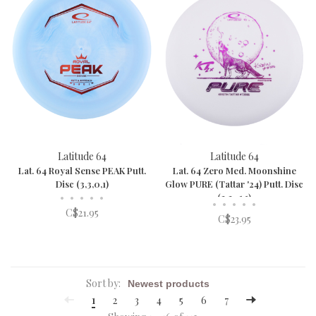
Latitude 64
Latitude 64
Lat. 64 Royal Sense PEAK Putt.
Lat. 64 Zero Med. Moonshine
Disc (3,3,0,1)
Glow PURE (Tattar '24) Putt. Disc
•
•
•
•
•
(3,3,-1,1)
•
•
•
•
•
C$21.95
C$23.95
Sort by:
1
2
3
4
5
6
7