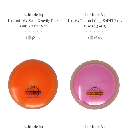
Latitude 64
Latitude 64
Latitude 64 Zero Gravity Disc
Lat. 64 Project Grip SAINT Fair.
Golf Starter Set
Disc (9,7,-1,2)
•
•
•
•
•
•
•
•
•
•
C$48.95
C$38.95
Latitude 64
Latitude 64