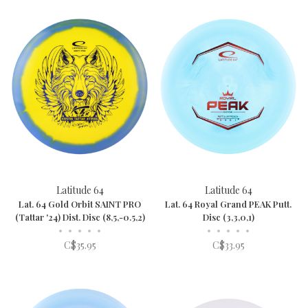
Latitude 64
Latitude 64
Lat. 64 Gold Orbit SAINT PRO
Lat. 64 Royal Grand PEAK Putt.
(Tattar '24) Dist. Disc (8,5,-0.5,2)
Disc (3,3,0,1)
•
•
•
•
•
•
•
•
•
•
C$35.95
C$33.95