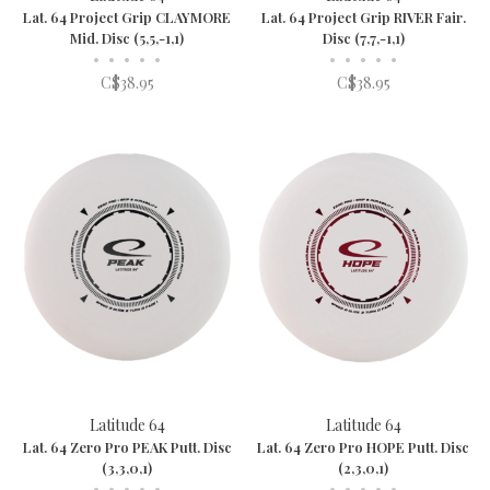
Lat. 64 Project Grip CLAYMORE
Lat. 64 Project Grip RIVER Fair.
Mid. Disc (5,5,-1,1)
Disc (7,7,-1,1)
•
•
•
•
•
•
•
•
•
•
C$38.95
C$38.95
Latitude 64
Latitude 64
Lat. 64 Zero Pro PEAK Putt. Disc
Lat. 64 Zero Pro HOPE Putt. Disc
(3,3,0,1)
(2,3,0,1)
•
•
•
•
•
•
•
•
•
•