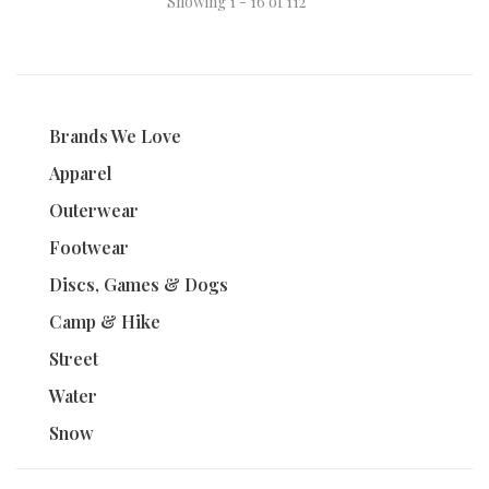
Showing 1 - 16 of 112
Brands We Love
Apparel
Outerwear
Footwear
Discs, Games & Dogs
Camp & Hike
Street
Water
Snow